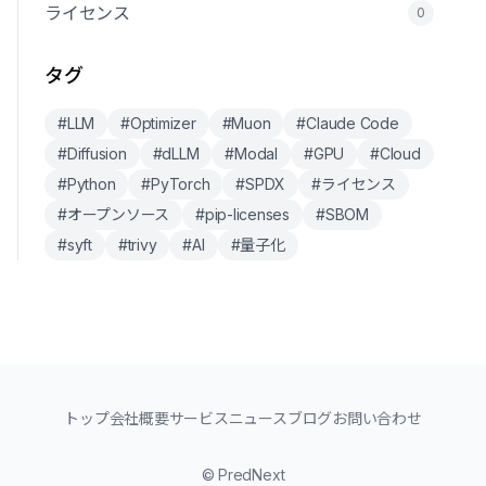
ライセンス
0
タグ
#LLM
#Optimizer
#Muon
#Claude Code
#Diffusion
#dLLM
#Modal
#GPU
#Cloud
#Python
#PyTorch
#SPDX
#ライセンス
#オープンソース
#pip-licenses
#SBOM
#syft
#trivy
#AI
#量子化
トップ
会社概要
サービス
ニュース
ブログ
お問い合わせ
© PredNext