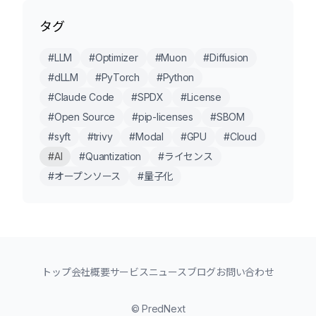
タグ
#LLM
#Optimizer
#Muon
#Diffusion
#dLLM
#PyTorch
#Python
#Claude Code
#SPDX
#License
#Open Source
#pip-licenses
#SBOM
#syft
#trivy
#Modal
#GPU
#Cloud
#AI
#Quantization
#ライセンス
#オープンソース
#量子化
トップ
会社概要
サービス
ニュース
ブログ
お問い合わせ
© PredNext