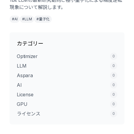
1bit LLMの最新研究動向と極小量子化による精度逆転
現象について解説します。
#AI
#LLM
#量子化
カテゴリー
Optimizer
0
LLM
0
Aspara
0
AI
0
License
0
GPU
0
ライセンス
0